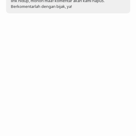
link hidup, mohon maaf komentar akan kami hapus.
Berkomentarlah dengan bijak, ya!